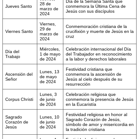
Día de la Semana Santa que
28 de
Jueves Santo
conmemora la Última Cena de
marzo de
Jesús con sus discípulos
2024
Viernes,
Conmemoración cristiana de la
29 de
Viernes Santo
crucifixión y muerte de Jesús en la
marzo de
cruz
2024
Miércoles,
Celebración internacional del Día
Día del
1 de mayo
del Trabajador en reconocimiento
Trabajo
de 2024
a la labor y derechos laborales
Festividad cristiana que
Lunes, 13
Ascensión del
conmemora la ascensión de
de mayo
Señor
Jesús al cielo después de su
de 2024
resurrección
Lunes, 3
Celebración religiosa que
Corpus Christi
de junio
conmemora la presencia de Jesús
de 2024
en la Eucaristía
Festividad religiosa en honor al
Sagrado
Lunes, 10
Sagrado Corazón de Jesús,
Corazón de
de junio
símbolo de amor y misericordia en
Jesús
de 2024
la tradición cristiana