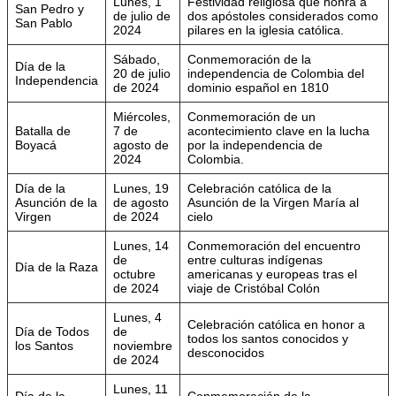
Lunes, 1
Festividad religiosa que honra a
San Pedro y
de julio de
dos apóstoles considerados como
San Pablo
2024
pilares en la iglesia católica.
Sábado,
Conmemoración de la
Día de la
20 de julio
independencia de Colombia del
Independencia
de 2024
dominio español en 1810
Miércoles,
Conmemoración de un
Batalla de
7 de
acontecimiento clave en la lucha
Boyacá
agosto de
por la independencia de
2024
Colombia.
Día de la
Lunes, 19
Celebración católica de la
Asunción de la
de agosto
Asunción de la Virgen María al
Virgen
de 2024
cielo
Lunes, 14
Conmemoración del encuentro
de
entre culturas indígenas
Día de la Raza
octubre
americanas y europeas tras el
de 2024
viaje de Cristóbal Colón
Lunes, 4
Celebración católica en honor a
Día de Todos
de
todos los santos conocidos y
los Santos
noviembre
desconocidos
de 2024
Lunes, 11