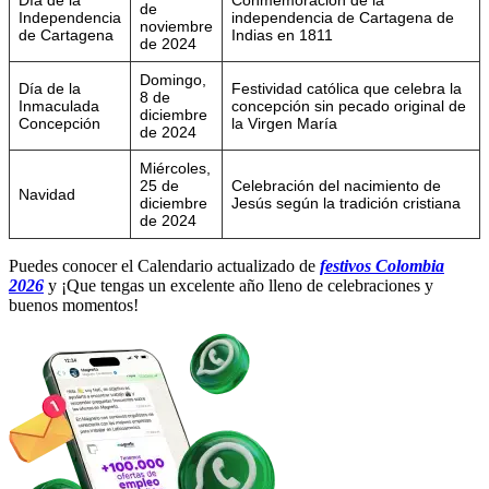
Día de la
Conmemoración de la
de
Independencia
independencia de Cartagena de
noviembre
de Cartagena
Indias en 1811
de 2024
Domingo,
Día de la
Festividad católica que celebra la
8 de
Inmaculada
concepción sin pecado original de
diciembre
Concepción
la Virgen María
de 2024
Miércoles,
25 de
Celebración del nacimiento de
Navidad
diciembre
Jesús según la tradición cristiana
de 2024
Puedes conocer el Calendario actualizado de
festivos Colombia
2026
y ¡Que tengas un excelente año lleno de celebraciones y
buenos momentos!