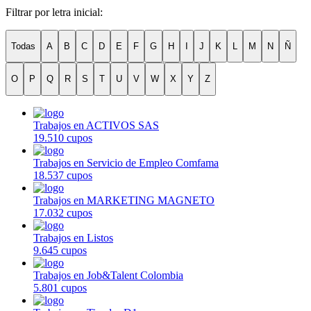
Filtrar por letra inicial:
Todas
A
B
C
D
E
F
G
H
I
J
K
L
M
N
Ñ
O
P
Q
R
S
T
U
V
W
X
Y
Z
Trabajos en ACTIVOS SAS
19.510 cupos
Trabajos en Servicio de Empleo Comfama
18.537 cupos
Trabajos en MARKETING MAGNETO
17.032 cupos
Trabajos en Listos
9.645 cupos
Trabajos en Job&Talent Colombia
5.801 cupos