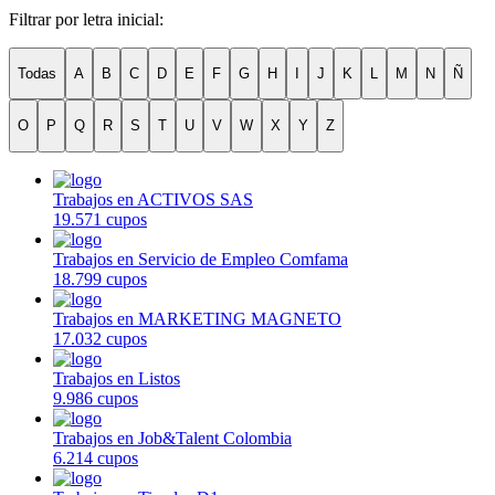
Filtrar por letra inicial:
Todas
A
B
C
D
E
F
G
H
I
J
K
L
M
N
Ñ
O
P
Q
R
S
T
U
V
W
X
Y
Z
Trabajos en ACTIVOS SAS
19.571 cupos
Trabajos en Servicio de Empleo Comfama
18.799 cupos
Trabajos en MARKETING MAGNETO
17.032 cupos
Trabajos en Listos
9.986 cupos
Trabajos en Job&Talent Colombia
6.214 cupos