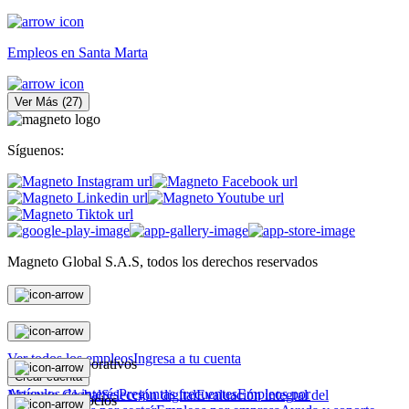
Empleos en Santa Marta
Ver Más
(
27
)
Síguenos:
Magneto Global S.A.S, todos los derechos reservados
Personas
Ver todos los empleos
Ingresa a tu cuenta
Magneto Corporativos
Crear cuenta
Artículos de interés
Preguntas frecuentes
Empleos por
Magneto Global
Selección digital
Evaluación integral del
Magneto Negocios