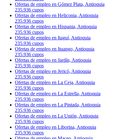
Ofertas de empleo en Gómez Plata, Antioquia
235.936 cupos
Ofertas de empleo en Heliconia, Antioquia
235.936 cupos
Ofertas de empleo en Hispania, Antioquia
235.936 cupos
Ofertas de empleo en Itaguí, Antioquia
235.936 cupos
Ofertas de empleo en Ituango, Antioquia
235.936 cupos
Ofertas de empleo en Jardín, Antioquia
235.936 cupos
Ofertas de empleo en Jericó, Antioquia
235.936 cupos
Ofertas de empleo en La Ceja, Antioquia
235.936 cupos
Ofertas de empleo en La Estrella, Antioquia
235.936 cupos
Ofertas de empleo en La Pintada, Antioquia
235.936 cupos
Ofertas de empleo en La Unión, Antioquia
235.936 cupos
Ofertas de empleo en Liborina, Antioquia
235.936 cupos
Ofertas de empleo en Maceo, Antioquia