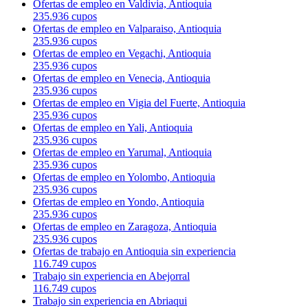
Ofertas de empleo en Valdivia, Antioquia
235.936 cupos
Ofertas de empleo en Valparaiso, Antioquia
235.936 cupos
Ofertas de empleo en Vegachi, Antioquia
235.936 cupos
Ofertas de empleo en Venecia, Antioquia
235.936 cupos
Ofertas de empleo en Vigia del Fuerte, Antioquia
235.936 cupos
Ofertas de empleo en Yali, Antioquia
235.936 cupos
Ofertas de empleo en Yarumal, Antioquia
235.936 cupos
Ofertas de empleo en Yolombo, Antioquia
235.936 cupos
Ofertas de empleo en Yondo, Antioquia
235.936 cupos
Ofertas de empleo en Zaragoza, Antioquia
235.936 cupos
Ofertas de trabajo en Antioquia sin experiencia
116.749 cupos
Trabajo sin experiencia en Abejorral
116.749 cupos
Trabajo sin experiencia en Abriaqui