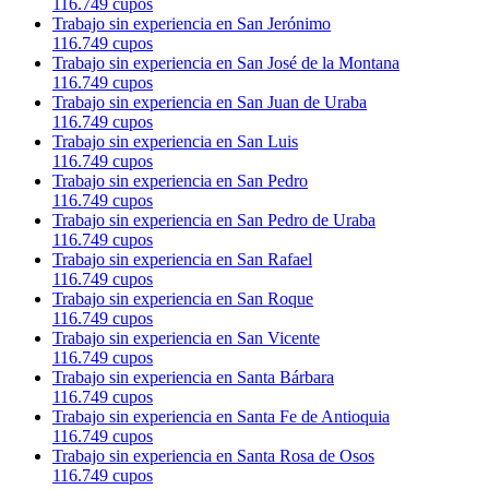
116.749 cupos
Trabajo sin experiencia en San Jerónimo
116.749 cupos
Trabajo sin experiencia en San José de la Montana
116.749 cupos
Trabajo sin experiencia en San Juan de Uraba
116.749 cupos
Trabajo sin experiencia en San Luis
116.749 cupos
Trabajo sin experiencia en San Pedro
116.749 cupos
Trabajo sin experiencia en San Pedro de Uraba
116.749 cupos
Trabajo sin experiencia en San Rafael
116.749 cupos
Trabajo sin experiencia en San Roque
116.749 cupos
Trabajo sin experiencia en San Vicente
116.749 cupos
Trabajo sin experiencia en Santa Bárbara
116.749 cupos
Trabajo sin experiencia en Santa Fe de Antioquia
116.749 cupos
Trabajo sin experiencia en Santa Rosa de Osos
116.749 cupos