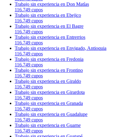
Trabajo sin experiencia en Don Matías
116.749 cupos
Trabajo sin experiencia en Ebejico
116.749 cupos
Trabajo sin experiencia en El Bagre
116.749 cupos
Trabajo sin experiencia en Entrerrios
116.749 cupos
Trabajo sin experiencia en Envigado, Antioquia
116.749 cupos
Trabajo sin experiencia en Fredonia
116.749 cupos
Trabajo sin experiencia en Frontino
116.749 cupos
Trabajo sin experiencia en Giraldo
116.749 cupos
Trabajo sin experiencia en Girardota
116.749 cupos
Trabajo sin experiencia en Granada
116.749 cupos
Trabajo sin experiencia en Guadalupe
116.749 cupos
Trabajo sin experiencia en Guarne
116.749 cupos
Trabajo sin experiencia en Guatapé