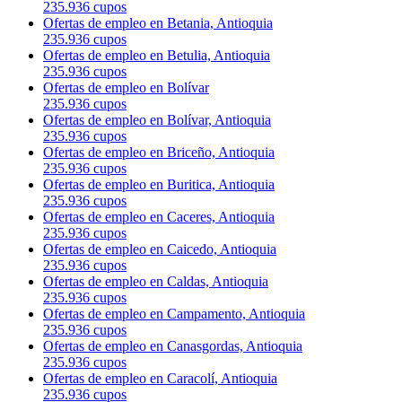
235.936 cupos
Ofertas de empleo en Betania, Antioquia
235.936 cupos
Ofertas de empleo en Betulia, Antioquia
235.936 cupos
Ofertas de empleo en Bolívar
235.936 cupos
Ofertas de empleo en Bolívar, Antioquia
235.936 cupos
Ofertas de empleo en Briceño, Antioquia
235.936 cupos
Ofertas de empleo en Buritica, Antioquia
235.936 cupos
Ofertas de empleo en Caceres, Antioquia
235.936 cupos
Ofertas de empleo en Caicedo, Antioquia
235.936 cupos
Ofertas de empleo en Caldas, Antioquia
235.936 cupos
Ofertas de empleo en Campamento, Antioquia
235.936 cupos
Ofertas de empleo en Canasgordas, Antioquia
235.936 cupos
Ofertas de empleo en Caracolí, Antioquia
235.936 cupos