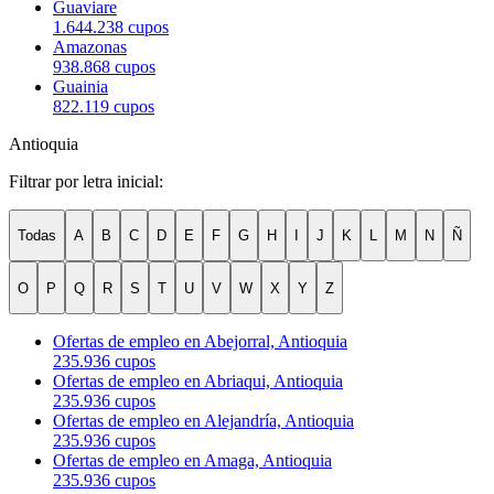
Guaviare
1.644.238 cupos
Amazonas
938.868 cupos
Guainia
822.119 cupos
Antioquia
Filtrar por letra inicial:
Todas
A
B
C
D
E
F
G
H
I
J
K
L
M
N
Ñ
O
P
Q
R
S
T
U
V
W
X
Y
Z
Ofertas de empleo en Abejorral, Antioquia
235.936 cupos
Ofertas de empleo en Abriaqui, Antioquia
235.936 cupos
Ofertas de empleo en Alejandría, Antioquia
235.936 cupos
Ofertas de empleo en Amaga, Antioquia
235.936 cupos