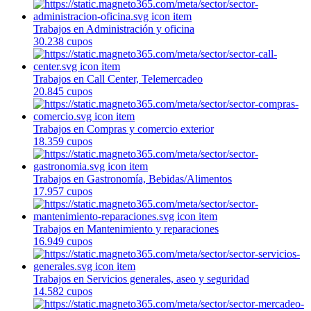
Trabajos en Administración y oficina
30.238 cupos
Trabajos en Call Center, Telemercadeo
20.845 cupos
Trabajos en Compras y comercio exterior
18.359 cupos
Trabajos en Gastronomía, Bebidas/Alimentos
17.957 cupos
Trabajos en Mantenimiento y reparaciones
16.949 cupos
Trabajos en Servicios generales, aseo y seguridad
14.582 cupos