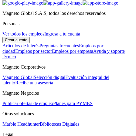
Magneto Global S.A.S, todos los derechos reservados
Personas
Ver todos los empleos
Ingresa a tu cuenta
Crear cuenta
Artículos de interés
Preguntas frecuentes
Empleos por
ciudad
Empleos por sector
Empleos por empresa
Ayuda y soporte
técnico
Magneto Corporativos
Magneto Global
Selección digital
Evaluación integral del
talento
Recibe una asesoría
Magneto Negocios
Publicar ofertas de empleo
Planes para PYMES
Otras soluciones
Marble Headhunter
Bibliotecas Digitales
Legal