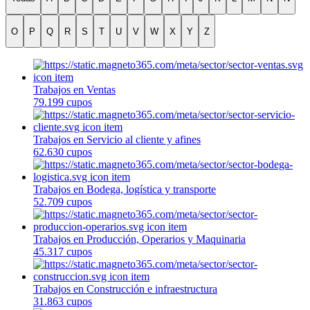
O
P
Q
R
S
T
U
V
W
X
Y
Z
Trabajos en Ventas
79.199 cupos
Trabajos en Servicio al cliente y afines
62.630 cupos
Trabajos en Bodega, logística y transporte
52.709 cupos
Trabajos en Producción, Operarios y Maquinaria
45.317 cupos
Trabajos en Construcción e infraestructura
31.863 cupos