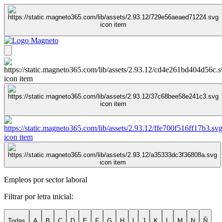
Empleos por sector laboral
Filtrar por letra inicial:
Todas
A
B
C
D
E
F
G
H
I
J
K
L
M
N
Ñ