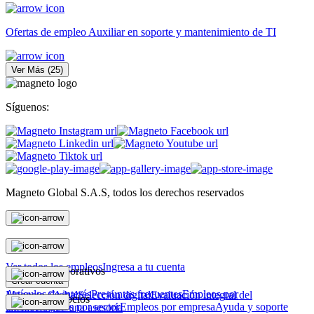
Ofertas de empleo Auxiliar en soporte y mantenimiento de TI
Ver Más
(
25
)
Síguenos:
Magneto Global S.A.S, todos los derechos reservados
Personas
Ver todos los empleos
Ingresa a tu cuenta
Magneto Corporativos
Crear cuenta
Artículos de interés
Preguntas frecuentes
Empleos por
Magneto Global
Selección digital
Evaluación integral del
Magneto Negocios
ciudad
Empleos por sector
Empleos por empresa
Ayuda y soporte
talento
Recibe una asesoría