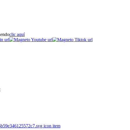
iendo
clic aquí