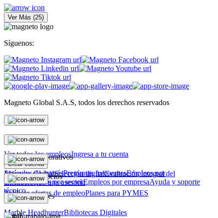
Ver Más
(
25
)
Síguenos:
Magneto Global S.A.S, todos los derechos reservados
Personas
Ver todos los empleos
Ingresa a tu cuenta
Magneto Corporativos
Crear cuenta
Artículos de interés
Preguntas frecuentes
Empleos por
Magneto Global
Selección digital
Evaluación integral del
Magneto Negocios
ciudad
Empleos por sector
Empleos por empresa
Ayuda y soporte
talento
Recibe una asesoría
técnico
Publicar ofertas de empleo
Planes para PYMES
Otras soluciones
Marble Headhunter
Bibliotecas Digitales
Legal