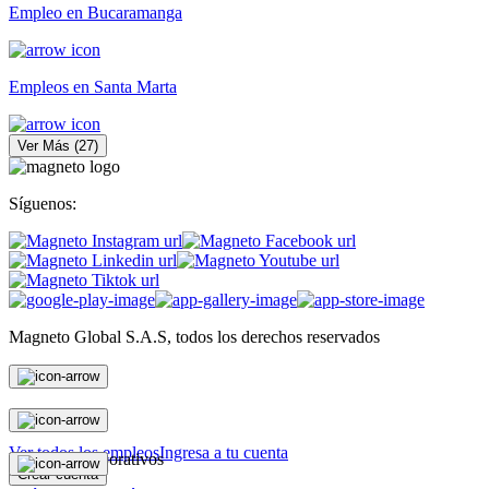
Empleo en Bucaramanga
Empleos en Santa Marta
Ver Más
(
27
)
Síguenos:
Magneto Global S.A.S, todos los derechos reservados
Personas
Ver todos los empleos
Ingresa a tu cuenta
Magneto Corporativos
Crear cuenta