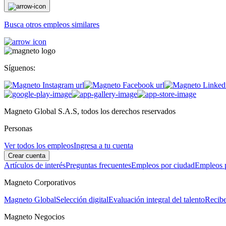
Busca otros empleos similares
Síguenos:
Magneto Global S.A.S, todos los derechos reservados
Personas
Ver todos los empleos
Ingresa a tu cuenta
Crear cuenta
Artículos de interés
Preguntas frecuentes
Empleos por ciudad
Empleos p
Magneto Corporativos
Magneto Global
Selección digital
Evaluación integral del talento
Recibe
Magneto Negocios