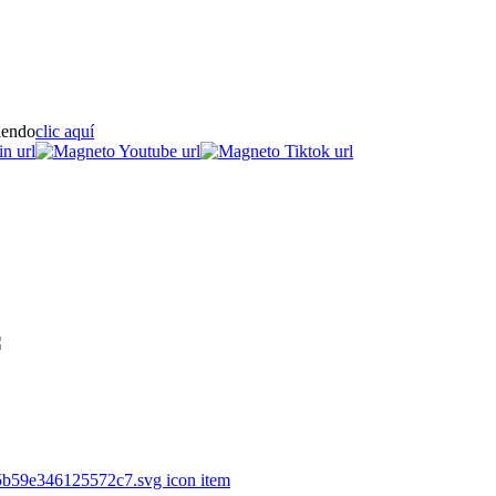
iendo
clic aquí