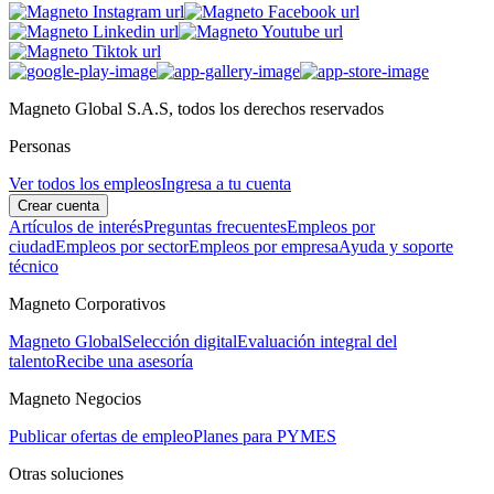
Magneto Global S.A.S, todos los derechos reservados
Personas
Ver todos los empleos
Ingresa a tu cuenta
Crear cuenta
Artículos de interés
Preguntas frecuentes
Empleos por
ciudad
Empleos por sector
Empleos por empresa
Ayuda y soporte
técnico
Magneto Corporativos
Magneto Global
Selección digital
Evaluación integral del
talento
Recibe una asesoría
Magneto Negocios
Publicar ofertas de empleo
Planes para PYMES
Otras soluciones