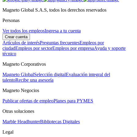
Magneto Global S.A.S, todos los derechos reservados
Personas
Ver todos los empleos
Ingresa a tu cuenta
Crear cuenta
Artículos de interés
Preguntas frecuentes
Empleos por
ciudad
Empleos por sector
Empleos por empresa
Ayuda y soporte
técnico
Magneto Corporativos
Magneto Global
Selección digital
Evaluación integral del
talento
Recibe una asesoría
Magneto Negocios
Publicar ofertas de empleo
Planes para PYMES
Otras soluciones
Marble Headhunter
Bibliotecas Digitales
Legal