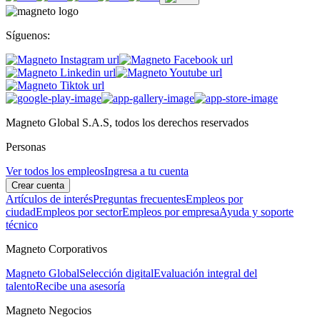
Síguenos:
Magneto Global S.A.S, todos los derechos reservados
Personas
Ver todos los empleos
Ingresa a tu cuenta
Crear cuenta
Artículos de interés
Preguntas frecuentes
Empleos por
ciudad
Empleos por sector
Empleos por empresa
Ayuda y soporte
técnico
Magneto Corporativos
Magneto Global
Selección digital
Evaluación integral del
talento
Recibe una asesoría
Magneto Negocios