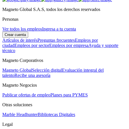
Magneto Global S.A.S, todos los derechos reservados
Personas
Ver todos los empleos
Ingresa a tu cuenta
Crear cuenta
Artículos de interés
Preguntas frecuentes
Empleos por
ciudad
Empleos por sector
Empleos por empresa
Ayuda y soporte
técnico
Magneto Corporativos
Magneto Global
Selección digital
Evaluación integral del
talento
Recibe una asesoría
Magneto Negocios
Publicar ofertas de empleo
Planes para PYMES
Otras soluciones
Marble Headhunter
Bibliotecas Digitales
Legal