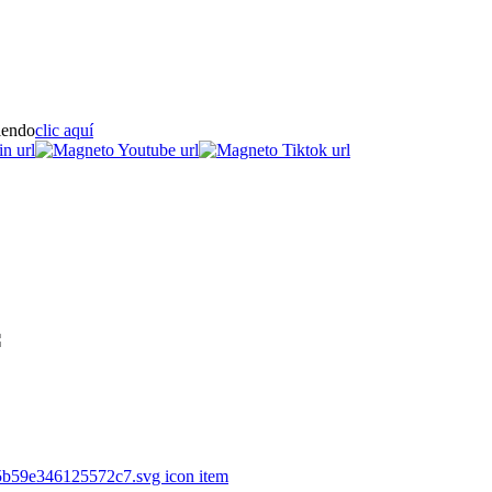
iendo
clic aquí