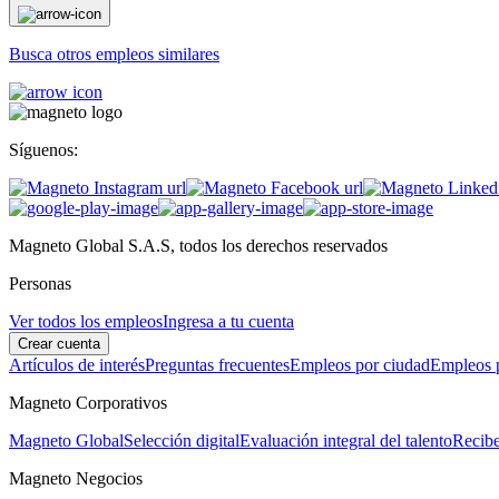
Busca otros empleos similares
Síguenos:
Magneto Global S.A.S, todos los derechos reservados
Personas
Ver todos los empleos
Ingresa a tu cuenta
Crear cuenta
Artículos de interés
Preguntas frecuentes
Empleos por ciudad
Empleos p
Magneto Corporativos
Magneto Global
Selección digital
Evaluación integral del talento
Recibe
Magneto Negocios