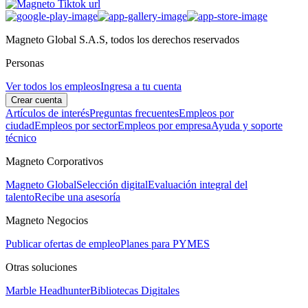
Magneto Global S.A.S, todos los derechos reservados
Personas
Ver todos los empleos
Ingresa a tu cuenta
Crear cuenta
Artículos de interés
Preguntas frecuentes
Empleos por
ciudad
Empleos por sector
Empleos por empresa
Ayuda y soporte
técnico
Magneto Corporativos
Magneto Global
Selección digital
Evaluación integral del
talento
Recibe una asesoría
Magneto Negocios
Publicar ofertas de empleo
Planes para PYMES
Otras soluciones
Marble Headhunter
Bibliotecas Digitales