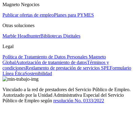
Magneto Negocios
Publicar ofertas de empleo
Planes para PYMES
Otras soluciones
Marble Headhunter
Bibliotecas Digitales
Legal
Política de Tratamiento de Datos Personales Magneto
Global
Autorización de tratamiento de datos
Términos y
condiciones
Reglamento de prestación de servicios SPE
Formulario
Línea Ética
Sostenibilidad
Vinculado a la red de prestadores del Servicio Público de Empleo.
Autorizado por la Unidad Administrativa Especial del Servicio
Público de Empleo según
resolución No. 0333/2022