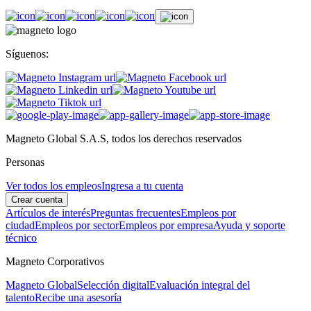
Síguenos:
Magneto Global S.A.S, todos los derechos reservados
Personas
Ver todos los empleos
Ingresa a tu cuenta
Crear cuenta
Artículos de interés
Preguntas frecuentes
Empleos por
ciudad
Empleos por sector
Empleos por empresa
Ayuda y soporte
técnico
Magneto Corporativos
Magneto Global
Selección digital
Evaluación integral del
talento
Recibe una asesoría