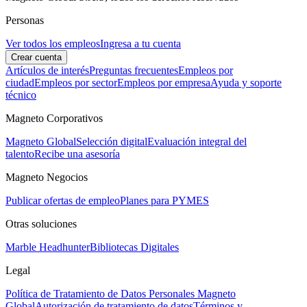
Personas
Ver todos los empleos
Ingresa a tu cuenta
Crear cuenta
Artículos de interés
Preguntas frecuentes
Empleos por
ciudad
Empleos por sector
Empleos por empresa
Ayuda y soporte
técnico
Magneto Corporativos
Magneto Global
Selección digital
Evaluación integral del
talento
Recibe una asesoría
Magneto Negocios
Publicar ofertas de empleo
Planes para PYMES
Otras soluciones
Marble Headhunter
Bibliotecas Digitales
Legal
Política de Tratamiento de Datos Personales Magneto
Global
Autorización de tratamiento de datos
Términos y