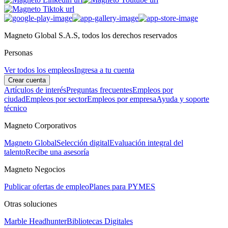
Magneto Global S.A.S, todos los derechos reservados
Personas
Ver todos los empleos
Ingresa a tu cuenta
Crear cuenta
Artículos de interés
Preguntas frecuentes
Empleos por
ciudad
Empleos por sector
Empleos por empresa
Ayuda y soporte
técnico
Magneto Corporativos
Magneto Global
Selección digital
Evaluación integral del
talento
Recibe una asesoría
Magneto Negocios
Publicar ofertas de empleo
Planes para PYMES
Otras soluciones
Marble Headhunter
Bibliotecas Digitales