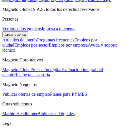
Magneto Global S.A.S, todos los derechos reservados
Personas
Ver todos los empleos
Ingresa a tu cuenta
Crear cuenta
Artículos de interés
Preguntas frecuentes
Empleos por
ciudad
Empleos por sector
Empleos por empresa
Ayuda y soporte
técnico
Magneto Corporativos
Magneto Global
Selección digital
Evaluación integral del
talento
Recibe una asesoría
Magneto Negocios
Publicar ofertas de empleo
Planes para PYMES
Otras soluciones
Marble Headhunter
Bibliotecas Digitales
Legal