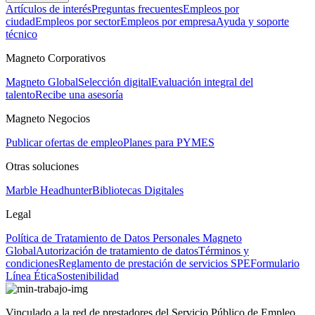
Artículos de interés
Preguntas frecuentes
Empleos por
ciudad
Empleos por sector
Empleos por empresa
Ayuda y soporte
técnico
Magneto Corporativos
Magneto Global
Selección digital
Evaluación integral del
talento
Recibe una asesoría
Magneto Negocios
Publicar ofertas de empleo
Planes para PYMES
Otras soluciones
Marble Headhunter
Bibliotecas Digitales
Legal
Política de Tratamiento de Datos Personales Magneto
Global
Autorización de tratamiento de datos
Términos y
condiciones
Reglamento de prestación de servicios SPE
Formulario
Línea Ética
Sostenibilidad
Vinculado a la red de prestadores del Servicio Público de Empleo.