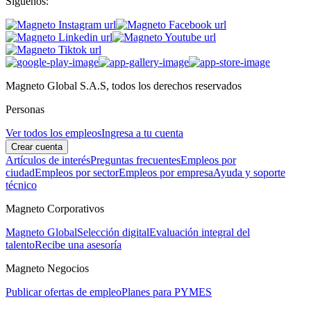
Síguenos:
Magneto Global S.A.S, todos los derechos reservados
Personas
Ver todos los empleos
Ingresa a tu cuenta
Crear cuenta
Artículos de interés
Preguntas frecuentes
Empleos por
ciudad
Empleos por sector
Empleos por empresa
Ayuda y soporte
técnico
Magneto Corporativos
Magneto Global
Selección digital
Evaluación integral del
talento
Recibe una asesoría
Magneto Negocios
Publicar ofertas de empleo
Planes para PYMES