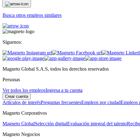
Busca otros empleos similares
Síguenos:
Magneto Global S.A.S, todos los derechos reservados
Personas
Ver todos los empleos
Ingresa a tu cuenta
Crear cuenta
Artículos de interés
Preguntas frecuentes
Empleos por ciudad
Empleos p
Magneto Corporativos
Magneto Global
Selección digital
Evaluación integral del talento
Recibe
Magneto Negocios