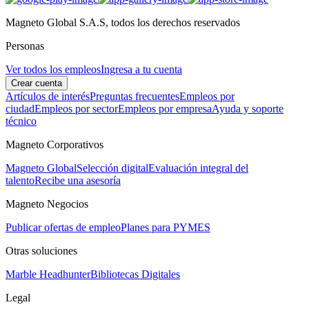
Magneto Global S.A.S, todos los derechos reservados
Personas
Ver todos los empleos
Ingresa a tu cuenta
Crear cuenta
Artículos de interés
Preguntas frecuentes
Empleos por
ciudad
Empleos por sector
Empleos por empresa
Ayuda y soporte
técnico
Magneto Corporativos
Magneto Global
Selección digital
Evaluación integral del
talento
Recibe una asesoría
Magneto Negocios
Publicar ofertas de empleo
Planes para PYMES
Otras soluciones
Marble Headhunter
Bibliotecas Digitales
Legal