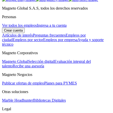
Magneto Global S.A.S, todos los derechos reservados
Personas
Ver todos los empleos
Ingresa a tu cuenta
Crear cuenta
Artículos de interés
Preguntas frecuentes
Empleos por
ciudad
Empleos por sector
Empleos por empresa
Ayuda y soporte
técnico
Magneto Corporativos
Magneto Global
Selección digital
Evaluación integral del
talento
Recibe una asesoría
Magneto Negocios
Publicar ofertas de empleo
Planes para PYMES
Otras soluciones
Marble Headhunter
Bibliotecas Digitales
Legal