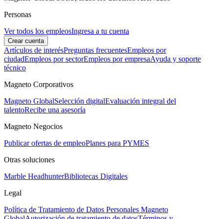
Personas
Ver todos los empleos
Ingresa a tu cuenta
Crear cuenta
Artículos de interés
Preguntas frecuentes
Empleos por
ciudad
Empleos por sector
Empleos por empresa
Ayuda y soporte
técnico
Magneto Corporativos
Magneto Global
Selección digital
Evaluación integral del
talento
Recibe una asesoría
Magneto Negocios
Publicar ofertas de empleo
Planes para PYMES
Otras soluciones
Marble Headhunter
Bibliotecas Digitales
Legal
Política de Tratamiento de Datos Personales Magneto
Global
Autorización de tratamiento de datos
Términos y