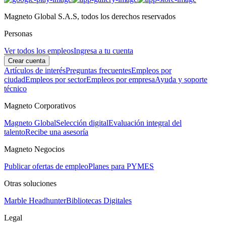
Magneto Global S.A.S, todos los derechos reservados
Personas
Ver todos los empleos
Ingresa a tu cuenta
Crear cuenta
Artículos de interés
Preguntas frecuentes
Empleos por
ciudad
Empleos por sector
Empleos por empresa
Ayuda y soporte
técnico
Magneto Corporativos
Magneto Global
Selección digital
Evaluación integral del
talento
Recibe una asesoría
Magneto Negocios
Publicar ofertas de empleo
Planes para PYMES
Otras soluciones
Marble Headhunter
Bibliotecas Digitales
Legal