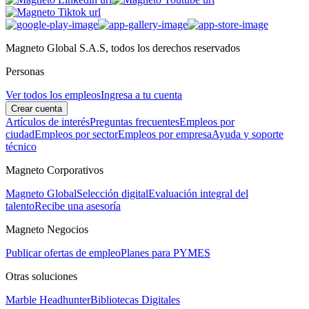
Magneto Global S.A.S, todos los derechos reservados
Personas
Ver todos los empleos
Ingresa a tu cuenta
Crear cuenta
Artículos de interés
Preguntas frecuentes
Empleos por
ciudad
Empleos por sector
Empleos por empresa
Ayuda y soporte
técnico
Magneto Corporativos
Magneto Global
Selección digital
Evaluación integral del
talento
Recibe una asesoría
Magneto Negocios
Publicar ofertas de empleo
Planes para PYMES
Otras soluciones
Marble Headhunter
Bibliotecas Digitales