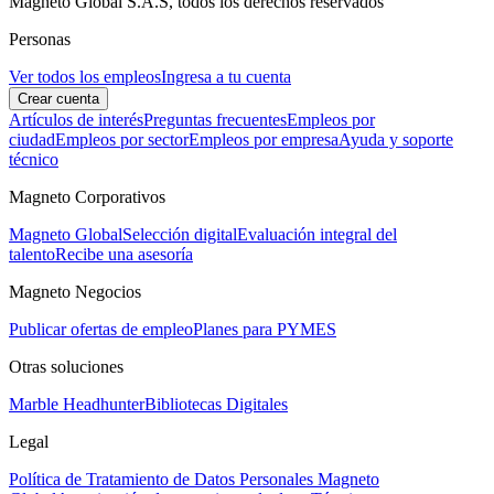
Magneto Global S.A.S, todos los derechos reservados
Personas
Ver todos los empleos
Ingresa a tu cuenta
Crear cuenta
Artículos de interés
Preguntas frecuentes
Empleos por
ciudad
Empleos por sector
Empleos por empresa
Ayuda y soporte
técnico
Magneto Corporativos
Magneto Global
Selección digital
Evaluación integral del
talento
Recibe una asesoría
Magneto Negocios
Publicar ofertas de empleo
Planes para PYMES
Otras soluciones
Marble Headhunter
Bibliotecas Digitales
Legal
Política de Tratamiento de Datos Personales Magneto