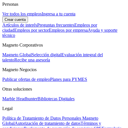
Personas
Ver todos los empleos
Ingresa a tu cuenta
Crear cuenta
Artículos de interés
Preguntas frecuentes
Empleos por
ciudad
Empleos por sector
Empleos por empresa
Ayuda y soporte
técnico
Magneto Corporativos
Magneto Global
Selección digital
Evaluación integral del
talento
Recibe una asesoría
Magneto Negocios
Publicar ofertas de empleo
Planes para PYMES
Otras soluciones
Marble Headhunter
Bibliotecas Digitales
Legal
Política de Tratamiento de Datos Personales Magneto
Global
Autorización de tratamiento de datos
Términos y