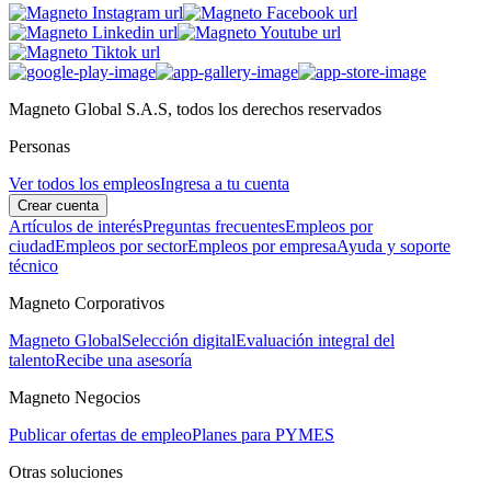
Magneto Global S.A.S, todos los derechos reservados
Personas
Ver todos los empleos
Ingresa a tu cuenta
Crear cuenta
Artículos de interés
Preguntas frecuentes
Empleos por
ciudad
Empleos por sector
Empleos por empresa
Ayuda y soporte
técnico
Magneto Corporativos
Magneto Global
Selección digital
Evaluación integral del
talento
Recibe una asesoría
Magneto Negocios
Publicar ofertas de empleo
Planes para PYMES
Otras soluciones