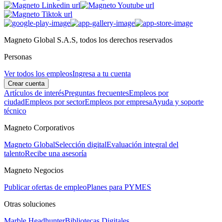
Magneto Global S.A.S, todos los derechos reservados
Personas
Ver todos los empleos
Ingresa a tu cuenta
Crear cuenta
Artículos de interés
Preguntas frecuentes
Empleos por
ciudad
Empleos por sector
Empleos por empresa
Ayuda y soporte
técnico
Magneto Corporativos
Magneto Global
Selección digital
Evaluación integral del
talento
Recibe una asesoría
Magneto Negocios
Publicar ofertas de empleo
Planes para PYMES
Otras soluciones
Marble Headhunter
Bibliotecas Digitales