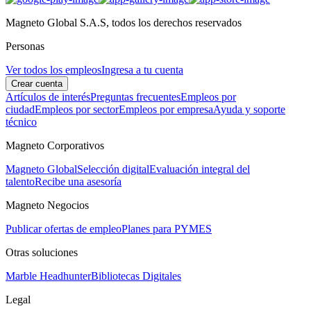
Magneto Global S.A.S, todos los derechos reservados
Personas
Ver todos los empleos
Ingresa a tu cuenta
Crear cuenta
Artículos de interés
Preguntas frecuentes
Empleos por
ciudad
Empleos por sector
Empleos por empresa
Ayuda y soporte
técnico
Magneto Corporativos
Magneto Global
Selección digital
Evaluación integral del
talento
Recibe una asesoría
Magneto Negocios
Publicar ofertas de empleo
Planes para PYMES
Otras soluciones
Marble Headhunter
Bibliotecas Digitales
Legal