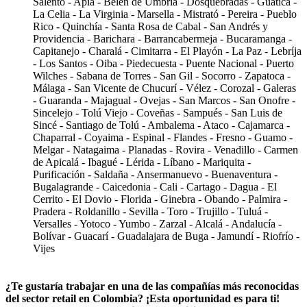
Salento - Apía - Belén de Umbría - Dosquebradas - Guática -
La Celia - La Virginia - Marsella - Mistrató - Pereira - Pueblo
Rico - Quinchía - Santa Rosa de Cabal - San Andrés y
Providencia - Barichara - Barrancabermeja - Bucaramanga -
Capitanejo - Charalá - Cimitarra - El Playón - La Paz - Lebríja
- Los Santos - Oiba - Piedecuesta - Puente Nacional - Puerto
Wilches - Sabana de Torres - San Gil - Socorro - Zapatoca -
Málaga - San Vicente de Chucurí - Vélez - Corozal - Galeras
- Guaranda - Majagual - Ovejas - San Marcos - San Onofre -
Sincelejo - Tolú Viejo - Coveñas - Sampués - San Luis de
Sincé - Santiago de Tolú - Ambalema - Ataco - Cajamarca -
Chaparral - Coyaima - Espinal - Flandes - Fresno - Guamo -
Melgar - Natagaima - Planadas - Rovira - Venadillo - Carmen
de Apicalá - Ibagué - Lérida - Líbano - Mariquita -
Purificación - Saldaña - Ansermanuevo - Buenaventura -
Bugalagrande - Caicedonia - Cali - Cartago - Dagua - El
Cerrito - El Dovio - Florida - Ginebra - Obando - Palmira -
Pradera - Roldanillo - Sevilla - Toro - Trujillo - Tuluá -
Versalles - Yotoco - Yumbo - Zarzal - Alcalá - Andalucía -
Bolívar - Guacarí - Guadalajara de Buga - Jamundí - Riofrío -
Vijes
¿Te gustaría trabajar en una de las compañías más reconocidas
del sector retail en Colombia? ¡Esta oportunidad es para ti!