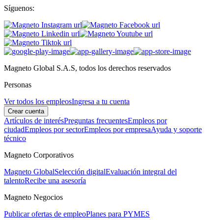
Síguenos:
Magneto Global S.A.S, todos los derechos reservados
Personas
Ver todos los empleos
Ingresa a tu cuenta
Crear cuenta
Artículos de interés
Preguntas frecuentes
Empleos por
ciudad
Empleos por sector
Empleos por empresa
Ayuda y soporte
técnico
Magneto Corporativos
Magneto Global
Selección digital
Evaluación integral del
talento
Recibe una asesoría
Magneto Negocios
Publicar ofertas de empleo
Planes para PYMES