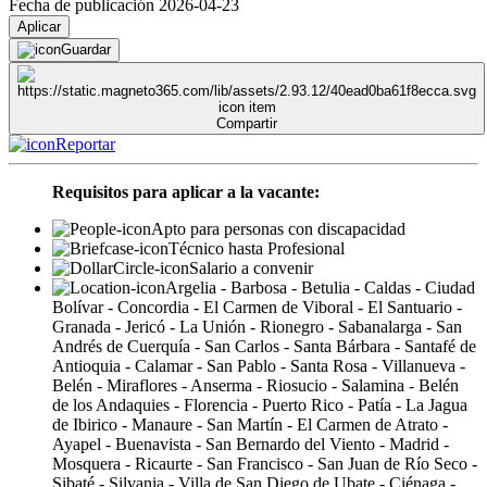
Fecha de publicación 2026-04-23
Aplicar
Guardar
Compartir
Reportar
Requisitos para aplicar a la vacante:
Apto para personas con discapacidad
Técnico hasta Profesional
Salario a convenir
Argelia - Barbosa - Betulia - Caldas - Ciudad
Bolívar - Concordia - El Carmen de Viboral - El Santuario -
Granada - Jericó - La Unión - Rionegro - Sabanalarga - San
Andrés de Cuerquía - San Carlos - Santa Bárbara - Santafé de
Antioquia - Calamar - San Pablo - Santa Rosa - Villanueva -
Belén - Miraflores - Anserma - Riosucio - Salamina - Belén
de los Andaquies - Florencia - Puerto Rico - Patía - La Jagua
de Ibirico - Manaure - San Martín - El Carmen de Atrato -
Ayapel - Buenavista - San Bernardo del Viento - Madrid -
Mosquera - Ricaurte - San Francisco - San Juan de Río Seco -
Sibaté - Silvania - Villa de San Diego de Ubate - Ciénaga -