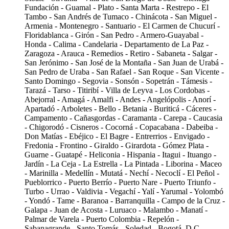
Fundación - Guamal - Plato - Santa Marta - Restrepo - El
Tambo - San Andrés de Tumaco - Chinácota - San Miguel -
Armenia - Montenegro - Santuario - El Carmen de Chucurí -
Floridablanca - Girón - San Pedro - Armero-Guayabal -
Honda - Calima - Candelaria - Departamento de La Paz -
Zaragoza - Arauca - Remedios - Retiro - Sabaneta - Salgar -
San Jerónimo - San José de la Montaña - San Juan de Urabá -
San Pedro de Uraba - San Rafael - San Roque - San Vicente -
Santo Domingo - Segovia - Sonsón - Sopetrán - Támesis -
Tarazá - Tarso - Titiribí - Villa de Leyva - Los Cordobas -
Abejorral - Amagá - Amalfi - Andes - Angelópolis - Anorí -
Apartadó - Arboletes - Bello - Betania - Buriticá - Cáceres -
Campamento - Cañasgordas - Caramanta - Carepa - Caucasia
- Chigorodó - Cisneros - Cocorná - Copacabana - Dabeiba -
Don Matías - Ebéjico - El Bagre - Entrerrios - Envigado -
Fredonia - Frontino - Giraldo - Girardota - Gómez Plata -
Guarne - Guatapé - Heliconia - Hispania - Itagui - Ituango -
Jardín - La Ceja - La Estrella - La Pintada - Liborina - Maceo
- Marinilla - Medellín - Mutatá - Nechí - Necoclí - El Peñol -
Pueblorrico - Puerto Berrío - Puerto Nare - Puerto Triunfo -
Turbo - Urrao - Valdivia - Vegachí - Yalí - Yarumal - Yolombó
- Yondó - Tame - Baranoa - Barranquilla - Campo de la Cruz -
Galapa - Juan de Acosta - Luruaco - Malambo - Manatí -
Palmar de Varela - Puerto Colombia - Repelón -
Sabanagrande - Santo Tomás - Soledad - Bogotá, D.C. -