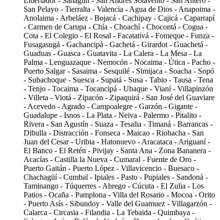
Libertador - Sahagún - San Andrés Sotavento - San Antero -
San Pelayo - Tierralta - Valencia - Agua de Dios - Anapoima -
Anolaima - Arbeláez - Bojacá - Cachipay - Cajicá - Caparrapí
- Carmen de Carupa - Chía - Choachí - Chocontá - Cogua -
Cota - El Colegio - El Rosal - Facatativá - Fomeque - Funza -
Fusagasugá - Gachancipá - Gachetá - Girardot - Guachetá -
Guaduas - Guasca - Guatavita - La Calera - La Mesa - La
Palma - Lenguazaque - Nemocón - Nocaima - Útica - Pacho -
Puerto Salgar - Sasaima - Sesquilé - Simijaca - Soacha - Sopó
- Subachoque - Suesca - Supatá - Susa - Tabio - Tausa - Tena
- Tenjo - Tocaima - Tocancipá - Ubaque - Vianí - Villapinzón
- Villeta - Viotá - Zipacón - Zipaquirá - San José del Guaviare
- Acevedo - Agrado - Campoalegre - Garzón - Gigante -
Guadalupe - Isnos - La Plata - Neiva - Palermo - Pitalito -
Rivera - San Agustín - Suaza - Tesalia - Timaná - Barrancas -
Dibulla - Distracción - Fonseca - Maicao - Riohacha - San
Juan del Cesar - Uribia - Hatonuevo - Aracataca - Ariguaní -
El Banco - El Retén - Pivijay - Santa Ana - Zona Bananera -
Acacías - Castilla la Nueva - Cumaral - Fuente de Oro -
Puerto Gaitán - Puerto López - Villavicencio - Buesaco -
Chachagüí - Cumbal - Ipiales - Pasto - Pupiales - Sandoná -
Taminango - Túquerres - Abrego - Cúcuta - El Zulia - Los
Patios - Ocaña - Pamplona - Villa del Rosario - Mocoa - Orito
- Puerto Asís - Sibundoy - Valle del Guamuez - Villagarzón -
Calarca - Circasia - Filandia - La Tebaida - Quimbaya -