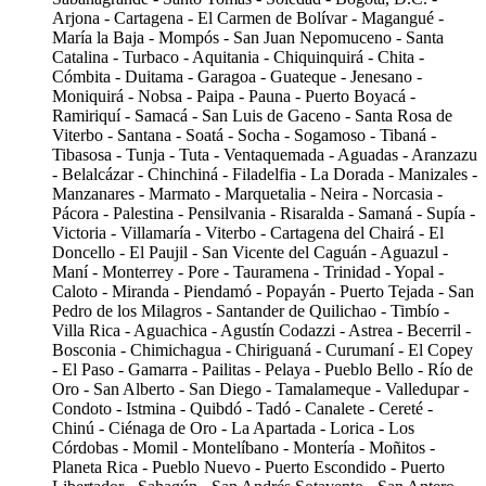
Arjona - Cartagena - El Carmen de Bolívar - Magangué -
María la Baja - Mompós - San Juan Nepomuceno - Santa
Catalina - Turbaco - Aquitania - Chiquinquirá - Chita -
Cómbita - Duitama - Garagoa - Guateque - Jenesano -
Moniquirá - Nobsa - Paipa - Pauna - Puerto Boyacá -
Ramiriquí - Samacá - San Luis de Gaceno - Santa Rosa de
Viterbo - Santana - Soatá - Socha - Sogamoso - Tibaná -
Tibasosa - Tunja - Tuta - Ventaquemada - Aguadas - Aranzazu
- Belalcázar - Chinchiná - Filadelfia - La Dorada - Manizales -
Manzanares - Marmato - Marquetalia - Neira - Norcasia -
Pácora - Palestina - Pensilvania - Risaralda - Samaná - Supía -
Victoria - Villamaría - Viterbo - Cartagena del Chairá - El
Doncello - El Paujil - San Vicente del Caguán - Aguazul -
Maní - Monterrey - Pore - Tauramena - Trinidad - Yopal -
Caloto - Miranda - Piendamó - Popayán - Puerto Tejada - San
Pedro de los Milagros - Santander de Quilichao - Timbío -
Villa Rica - Aguachica - Agustín Codazzi - Astrea - Becerril -
Bosconia - Chimichagua - Chiriguaná - Curumaní - El Copey
- El Paso - Gamarra - Pailitas - Pelaya - Pueblo Bello - Río de
Oro - San Alberto - San Diego - Tamalameque - Valledupar -
Condoto - Istmina - Quibdó - Tadó - Canalete - Cereté -
Chinú - Ciénaga de Oro - La Apartada - Lorica - Los
Córdobas - Momil - Montelíbano - Montería - Moñitos -
Planeta Rica - Pueblo Nuevo - Puerto Escondido - Puerto