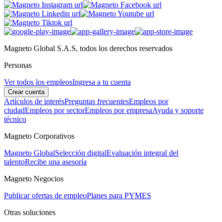
Magneto Global S.A.S, todos los derechos reservados
Personas
Ver todos los empleos
Ingresa a tu cuenta
Crear cuenta
Artículos de interés
Preguntas frecuentes
Empleos por
ciudad
Empleos por sector
Empleos por empresa
Ayuda y soporte
técnico
Magneto Corporativos
Magneto Global
Selección digital
Evaluación integral del
talento
Recibe una asesoría
Magneto Negocios
Publicar ofertas de empleo
Planes para PYMES
Otras soluciones