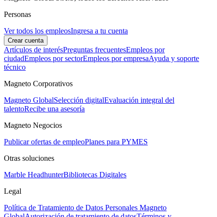
Personas
Ver todos los empleos
Ingresa a tu cuenta
Crear cuenta
Artículos de interés
Preguntas frecuentes
Empleos por
ciudad
Empleos por sector
Empleos por empresa
Ayuda y soporte
técnico
Magneto Corporativos
Magneto Global
Selección digital
Evaluación integral del
talento
Recibe una asesoría
Magneto Negocios
Publicar ofertas de empleo
Planes para PYMES
Otras soluciones
Marble Headhunter
Bibliotecas Digitales
Legal
Política de Tratamiento de Datos Personales Magneto
Global
Autorización de tratamiento de datos
Términos y