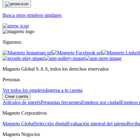
Busca otros empleos similares
Síguenos:
Magneto Global S.A.S, todos los derechos reservados
Personas
Ver todos los empleos
Ingresa a tu cuenta
Crear cuenta
Artículos de interés
Preguntas frecuentes
Empleos por ciudad
Empleos p
Magneto Corporativos
Magneto Global
Selección digital
Evaluación integral del talento
Recibe
Magneto Negocios