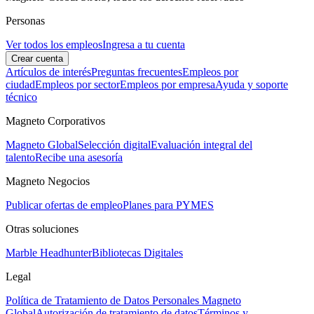
Personas
Ver todos los empleos
Ingresa a tu cuenta
Crear cuenta
Artículos de interés
Preguntas frecuentes
Empleos por
ciudad
Empleos por sector
Empleos por empresa
Ayuda y soporte
técnico
Magneto Corporativos
Magneto Global
Selección digital
Evaluación integral del
talento
Recibe una asesoría
Magneto Negocios
Publicar ofertas de empleo
Planes para PYMES
Otras soluciones
Marble Headhunter
Bibliotecas Digitales
Legal
Política de Tratamiento de Datos Personales Magneto
Global
Autorización de tratamiento de datos
Términos y