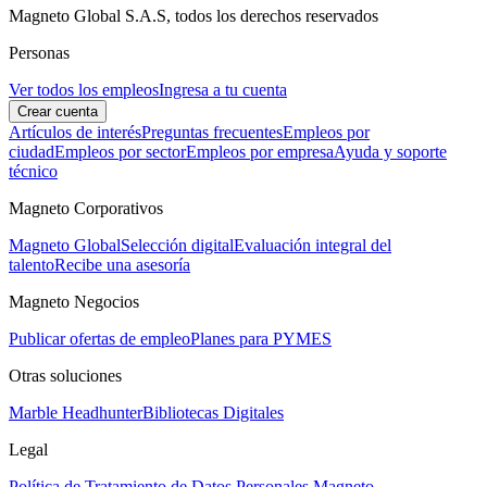
Magneto Global S.A.S, todos los derechos reservados
Personas
Ver todos los empleos
Ingresa a tu cuenta
Crear cuenta
Artículos de interés
Preguntas frecuentes
Empleos por
ciudad
Empleos por sector
Empleos por empresa
Ayuda y soporte
técnico
Magneto Corporativos
Magneto Global
Selección digital
Evaluación integral del
talento
Recibe una asesoría
Magneto Negocios
Publicar ofertas de empleo
Planes para PYMES
Otras soluciones
Marble Headhunter
Bibliotecas Digitales
Legal
Política de Tratamiento de Datos Personales Magneto