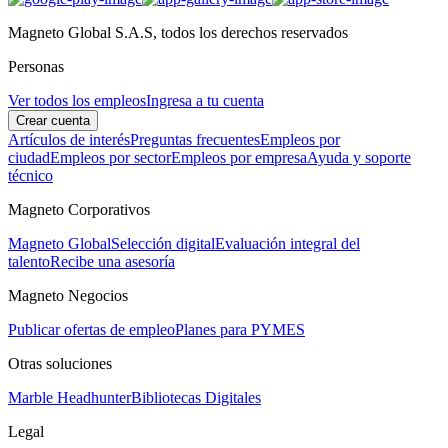
Magneto Global S.A.S, todos los derechos reservados
Personas
Ver todos los empleos
Ingresa a tu cuenta
Crear cuenta
Artículos de interés
Preguntas frecuentes
Empleos por
ciudad
Empleos por sector
Empleos por empresa
Ayuda y soporte
técnico
Magneto Corporativos
Magneto Global
Selección digital
Evaluación integral del
talento
Recibe una asesoría
Magneto Negocios
Publicar ofertas de empleo
Planes para PYMES
Otras soluciones
Marble Headhunter
Bibliotecas Digitales
Legal