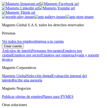
Magneto Global S.A.S, todos los derechos reservados
Personas
Ver todos los empleos
Ingresa a tu cuenta
Crear cuenta
Artículos de interés
Preguntas frecuentes
Empleos por
ciudad
Empleos por sector
Empleos por empresa
Ayuda y soporte
técnico
Magneto Corporativos
Magneto Global
Selección digital
Evaluación integral del
talento
Recibe una asesoría
Magneto Negocios
Publicar ofertas de empleo
Planes para PYMES
Otras soluciones