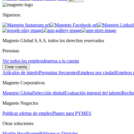
Síguenos:
Magneto Global S.A.S, todos los derechos reservados
Personas
Ver todos los empleos
Ingresa a tu cuenta
Crear cuenta
Artículos de interés
Preguntas frecuentes
Empleos por ciudad
Empleos p
Magneto Corporativos
Magneto Global
Selección digital
Evaluación integral del talento
Recibe
Magneto Negocios
Publicar ofertas de empleo
Planes para PYMES
Otras soluciones
Marble Headhunter
Bibliotecas Digitales