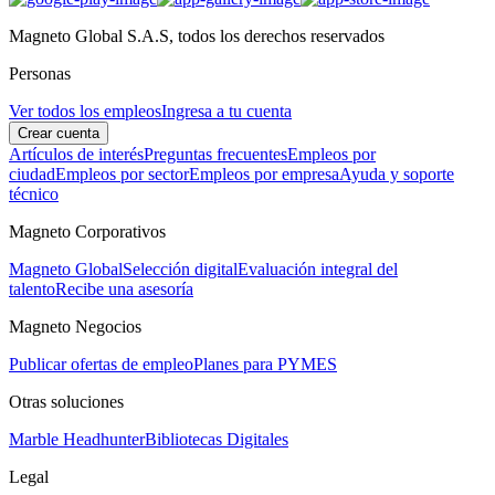
Magneto Global S.A.S, todos los derechos reservados
Personas
Ver todos los empleos
Ingresa a tu cuenta
Crear cuenta
Artículos de interés
Preguntas frecuentes
Empleos por
ciudad
Empleos por sector
Empleos por empresa
Ayuda y soporte
técnico
Magneto Corporativos
Magneto Global
Selección digital
Evaluación integral del
talento
Recibe una asesoría
Magneto Negocios
Publicar ofertas de empleo
Planes para PYMES
Otras soluciones
Marble Headhunter
Bibliotecas Digitales
Legal