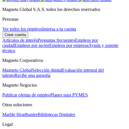
Magneto Global S.A.S, todos los derechos reservados
Personas
Ver todos los empleos
Ingresa a tu cuenta
Crear cuenta
Artículos de interés
Preguntas frecuentes
Empleos por
ciudad
Empleos por sector
Empleos por empresa
Ayuda y soporte
técnico
Magneto Corporativos
Magneto Global
Selección digital
Evaluación integral del
talento
Recibe una asesoría
Magneto Negocios
Publicar ofertas de empleo
Planes para PYMES
Otras soluciones
Marble Headhunter
Bibliotecas Digitales
Legal