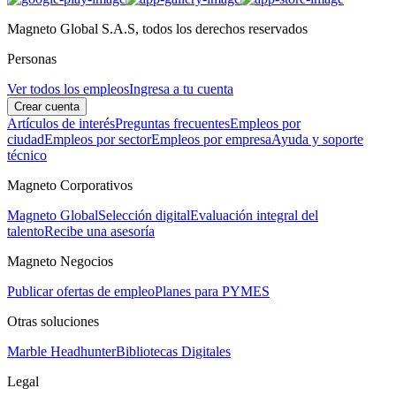
Magneto Global S.A.S, todos los derechos reservados
Personas
Ver todos los empleos
Ingresa a tu cuenta
Crear cuenta
Artículos de interés
Preguntas frecuentes
Empleos por
ciudad
Empleos por sector
Empleos por empresa
Ayuda y soporte
técnico
Magneto Corporativos
Magneto Global
Selección digital
Evaluación integral del
talento
Recibe una asesoría
Magneto Negocios
Publicar ofertas de empleo
Planes para PYMES
Otras soluciones
Marble Headhunter
Bibliotecas Digitales
Legal