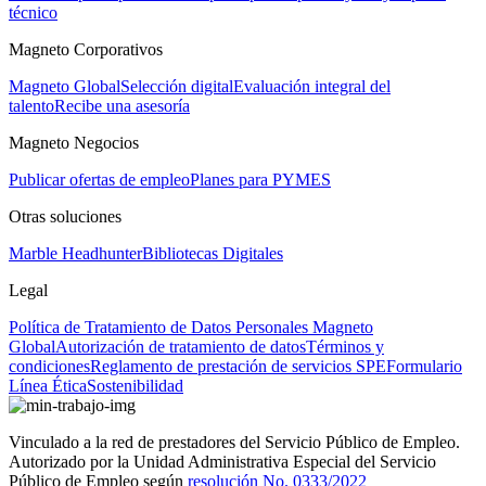
técnico
Magneto Corporativos
Magneto Global
Selección digital
Evaluación integral del
talento
Recibe una asesoría
Magneto Negocios
Publicar ofertas de empleo
Planes para PYMES
Otras soluciones
Marble Headhunter
Bibliotecas Digitales
Legal
Política de Tratamiento de Datos Personales Magneto
Global
Autorización de tratamiento de datos
Términos y
condiciones
Reglamento de prestación de servicios SPE
Formulario
Línea Ética
Sostenibilidad
Vinculado a la red de prestadores del Servicio Público de Empleo.
Autorizado por la Unidad Administrativa Especial del Servicio
Público de Empleo según
resolución No. 0333/2022