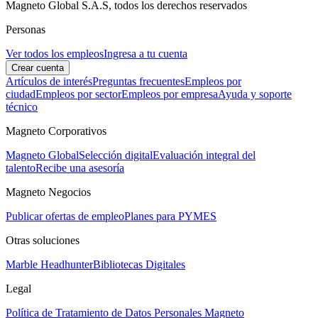
Magneto Global S.A.S, todos los derechos reservados
Personas
Ver todos los empleos
Ingresa a tu cuenta
Crear cuenta
Artículos de interés
Preguntas frecuentes
Empleos por
ciudad
Empleos por sector
Empleos por empresa
Ayuda y soporte
técnico
Magneto Corporativos
Magneto Global
Selección digital
Evaluación integral del
talento
Recibe una asesoría
Magneto Negocios
Publicar ofertas de empleo
Planes para PYMES
Otras soluciones
Marble Headhunter
Bibliotecas Digitales
Legal
Política de Tratamiento de Datos Personales Magneto