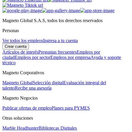
Magneto Global S.A.S, todos los derechos reservados
Personas
Ver todos los empleos
Ingresa a tu cuenta
Crear cuenta
Artículos de interés
Preguntas frecuentes
Empleos por
ciudad
Empleos por sector
Empleos por empresa
Ayuda y soporte
técnico
Magneto Corporativos
Magneto Global
Selección digital
Evaluación integral del
talento
Recibe una asesoría
Magneto Negocios
Publicar ofertas de empleo
Planes para PYMES
Otras soluciones
Marble Headhunter
Bibliotecas Digitales