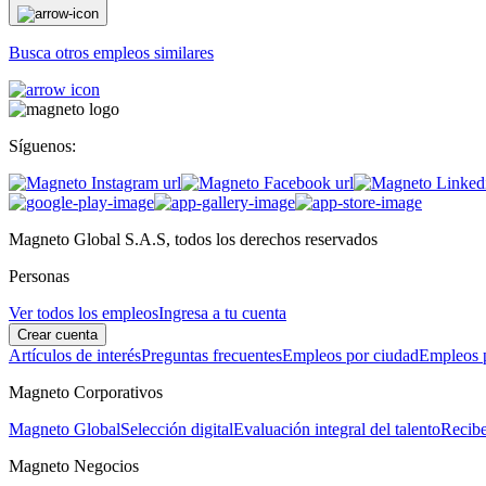
Busca otros empleos similares
Síguenos:
Magneto Global S.A.S, todos los derechos reservados
Personas
Ver todos los empleos
Ingresa a tu cuenta
Crear cuenta
Artículos de interés
Preguntas frecuentes
Empleos por ciudad
Empleos p
Magneto Corporativos
Magneto Global
Selección digital
Evaluación integral del talento
Recibe
Magneto Negocios